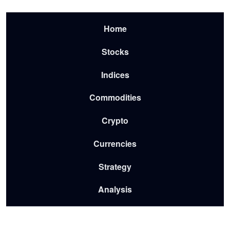
Skip to main content
Menu-2026
Home
Stocks
Indices
Commodities
Crypto
Currencies
Strategy
Analysis